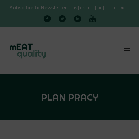
Subscribe to Newsletter
EN
ES
DE
NL
PL
IT
DK
PLAN PRACY