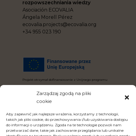
rozpowszechniania wiedzy
Asociación ECOVALIA
Ángela Morell Pérez
ecovalia.projects@ecovalia.org
+34 955 023 190
Projekt otrzymał dofinansowanie z Unijnego programu
badań i innowacji „Horyzont 2020” w ramach umowy nr
Zarządzaj zgodą na pliki
101000344.
cookie
Aby zapewnić jak najlepsze wrażenia, korzystamy z technologii,
takich jak pliki cookie, do przechowywania i/lub uzyskiwania dostępu
do informacji o urządzeniu. Zgoda na te technologie pozwoli nam
przetwarzać dane, takie jak zachowanie przeglądania lub unikalne
identyfikacje na tej stronie. Brak wyrażenia zgody lub wycofanie zgody