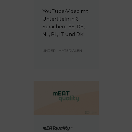
YouTube-Video mit
Untertiteln in 6
Sprachen: ES, DE,
NL, PL, IT und DK:
UNDER :
MATERIALEN
mEATquality
–