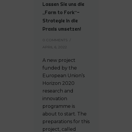
Lassen Sie uns die
„Farm to Fork“-
Strategie in die
Praxis umsetzen!
0 COMMENTS
/
APRIL 6, 2022
A new project
funded by the
European Union’s
Horizon 2020
research and
innovation
programme is
about to start. The
preparations for this
project, called