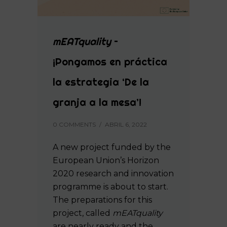
mEATquality
–
¡Pongamos en práctica
la estrategia ‘De la
granja a la mesa’!
0 COMMENTS
/
ABRIL 6, 2022
A new project funded by the
European Union’s Horizon
2020 research and innovation
programme is about to start.
The preparations for this
project, called
mEATquality
are nearly ready and the