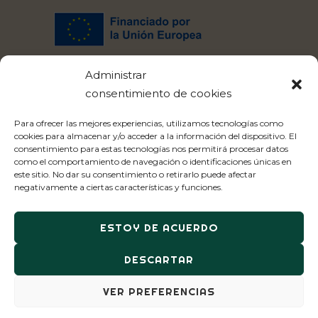
Este proyecto ha recibido financiación del programa de
Administrar
investigación e innovación Horizonte 2020 de la Unión
consentimiento de cookies
Europea en virtud del acuerdo de financiación nº 101000344.
Para ofrecer las mejores experiencias, utilizamos tecnologías como
cookies para almacenar y/o acceder a la información del dispositivo. El
consentimiento para estas tecnologías nos permitirá procesar datos
como el comportamiento de navegación o identificaciones únicas en
este sitio. No dar su consentimiento o retirarlo puede afectar
negativamente a ciertas características y funciones.
ESTOY DE ACUERDO
© Copyright 2022 mEATquality .
DESCARTAR
Todos los derechos reservados
VER PREFERENCIAS
Aviso Legal
Política de Privacidad