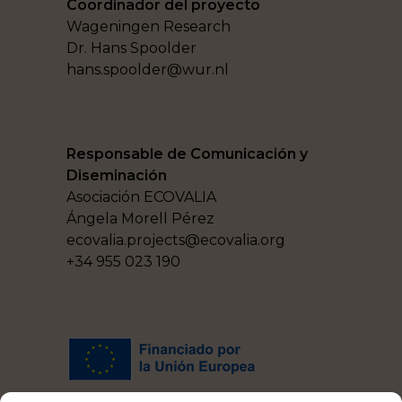
Coordinador del proyecto
Wageningen Research
Dr. Hans Spoolder
hans.spoolder@wur.nl
Responsable de Comunicación y
Diseminación
Asociación ECOVALIA
Ángela Morell Pérez
ecovalia.projects@ecovalia.org
+34 955 023 190